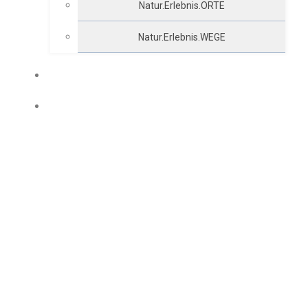
Natur.Erlebnis.ORTE
Natur.Erlebnis.WEGE
Ü-70 TEAM
UNTERNEHMEN IM ORT