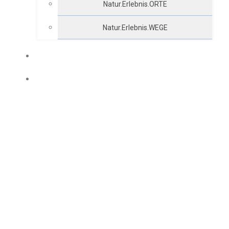
Natur.Erlebnis.ORTE
Natur.Erlebnis.WEGE
Ü-70 TEAM
UNTERNEHMEN IM ORT